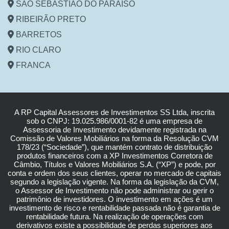
SÃO SEBASTIÃO DO PARAÍSO
Avenida Angelo Calafiori, Nº 443 – Mocoquinha
RIBEIRÃO PRETO
(16) 3516-7500
Av. José Adolfo Bianco Molina, N° 2094 - Jardim Canadá -
BARRETOS
CEP 14024-210
Av. 15, Nº 1501 (Esquina com a Rua 24) - Centro - CEP:
(16) 3516-7500
RIO CLARO
14780-090
Rua 5 CJ, Nº 5 (Esquina com a Avenida 23) - Cidade
(17) 3612-1442
FRANCA
Jardim - CEP: 13501-060
Easy Center - Av. Alonso Y Alonso, 650 – Salas 4 e 5 -
(19) 3315-1100
Jardim Veneza - CEP: 14400-770
(16) 3516-7500
A RP Capital Assessores de Investimentos SS Ltda, inscrita
sob o CNPJ: 19.025.986/0001-82 é uma empresa de
Assessoria de Investimento devidamente registrada na
Comissão de Valores Mobiliários na forma da Resolução CVM
178/23 (“Sociedade”), que mantém contrato de distribuição
produtos financeiros com a XP Investimentos Corretora de
Câmbio, Títulos e Valores Mobiliários S.A. (“XP”) e pode, por
conta e ordem dos seus clientes, operar no mercado de capitais
segundo a legislação vigente. Na forma da legislação da CVM,
o Assessor de Investimento não pode administrar ou gerir o
patrimônio de investidores. O investimento em ações é um
investimento de risco e rentabilidade passada não é garantia de
rentabilidade futura. Na realização de operações com
derivativos existe a possibilidade de perdas superiores aos